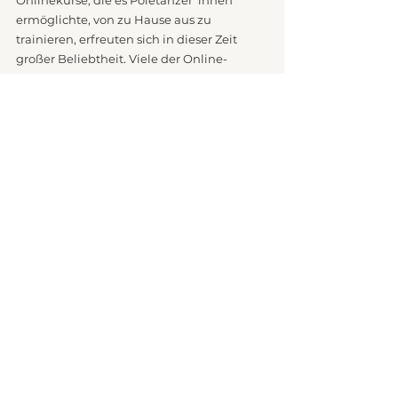
Onlinekurse, die es Poletänzer*innen 
ermöglichte, von zu Hause aus zu 
trainieren, erfreuten sich in dieser Zeit 
großer Beliebtheit. Viele der Online-
Angebote bestehen nach wie vor und 
werden seit den Lockdowns auch heute 
noch von Poletänzer*innen, die 
(zusätzlich) zu Hause trainieren wollen, 
angenommen.
Trotz der Corona-bedingten 
Herausforderungen bleibt Pole Dance 
eine beliebte und wachsende Sportart, die 
eine starke und engagierte Community 
hat.
Fazit
Die Online-Umfrage unter 
deutschsprachigen Pole Dance Studios 
gibt wertvolle Einblicke in die Beliebtheit 