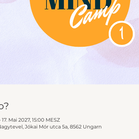
o?
– 17. Mai 2027, 15:00 MESZ
gytevel, Jókai Mór utca 5a, 8562 Ungarn